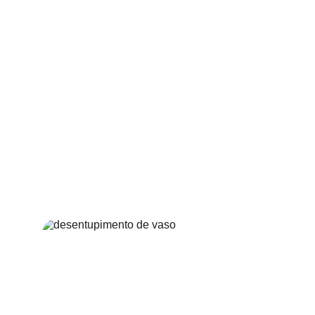
necessário manter a caixa d’água sempre 
limpa para evitar problemas de saúde e 
garantir que as tubulações funcionem 
perfeitamente.