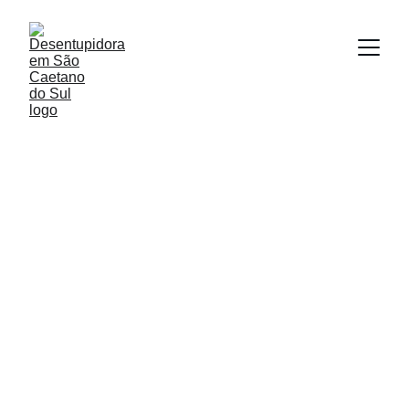
Serviços da 
Desentupidora
Serviços de Desentupimento, limpeza e 
dedetização.
(11) 93018-6000 Ligue já