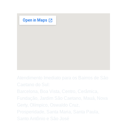
© 2026. All rights reserved.
Atendimento Imediato para os Bairros de São 
Caetano do Sul:
Barcelona, Boa Vista, Centro, Cerâmica, 
Fundação, Jardim São Caetano, Mauá, Nova 
Gerty, Olímpico, Oswaldo Cruz, 
Prosperidade, Santa Maria, Santa Paula, 
Santo Antônio e São José