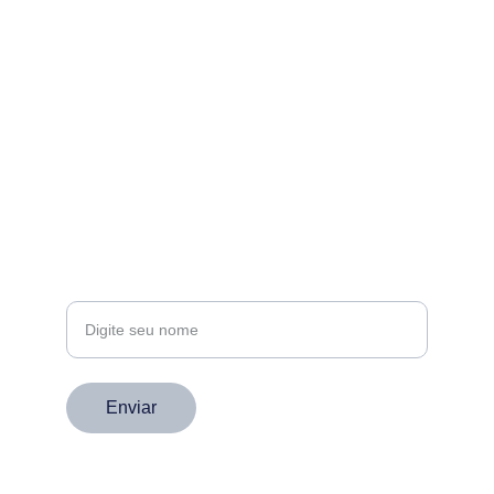
Email
contato@supremasaopaulo.com
(11) 93018-6000
Telefone
Seu nome
Enviar